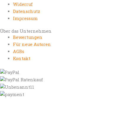
Widerruf
Datenschutz
Impressum
Über das Unternehmen
Bewertungen
Für neue Autoren
AGBs
Kontakt
https://autorenrechtsblog.de
https://autorforum.de
https://blogfee.net
https://bloggerrecht.de
https://bloglogbook.org
https://contentbloggers.org
https://domainadvisory.net
https://eyeblog.eu
https://ghostwriterforum.de