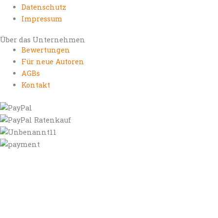
Datenschutz
Impressum
Über das Unternehmen
Bewertungen
Für neue Autoren
AGBs
Kontakt
https://autorenrechtsblog.de
https://autorforum.de
https://blogfee.net
https://bloggerrecht.de
https://bloglogbook.org
https://contentbloggers.org
https://domainadvisory.net
https://eyeblog.eu
https://ghostwriterforum.de
https://handelsregistereintrag.eu
https://linguablog.de