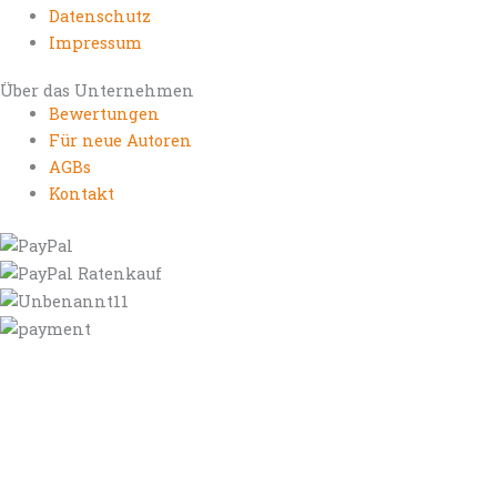
Datenschutz
Impressum
Über das Unternehmen
Bewertungen
Für neue Autoren
AGBs
Kontakt
https://autorenrechtsblog.de
https://autorforum.de
https://blogfee.net
https://bloggerrecht.de
https://bloglogbook.org
https://contentbloggers.org
https://domainadvisory.net
https://eyeblog.eu
https://ghostwriterforum.de
https://handelsregistereintrag.eu
https://linguablog.de