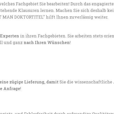
elches Fachgebiet Sie bearbeiten! Durch das engagiert
tehende Klausuren lernen. Machen Sie sich deshalb ke
T MAN DOKTORTITEL" hilft Ihnen zuverlässig weiter.
 Experten
in ihren Fachgebieten. Sie arbeiten stets ori
ell und ganz
nach Ihren Wünschen
!
 eine zügige Lieferung, damit
Sie die wissenschaftliche
e Anfrage
!
lagiats- und Fehlerfreiheit durch aufwendige Qualitätsp