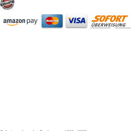
https://autorenrechtsblog.de
https://autorforum.de
https://blogfee.net
https://bloggerrecht.de
https://bloglogbook.org
https://contentbloggers.org
https://domainadvisory.net
https://eyeblog.eu
https://ghostwriterforum.de
https://handelsregistereintrag.eu
https://linguablog.de
https://mqeg.de
https://onlineunternehmensbewertung.com
https://rechtsanwalt-thossen.de
https://schreibhelferblog.com
https://sichererhafen.org
https://smartbloggers.de
https://studentenglueck.net
https://studi-advisor.de
https://bestefrage.eu
https://bewertungsforum-ghostwriting.de
https://frageantwort.org
https://ghostwriterblog.net
https://juristenforum.net
https://lerngruppe.net