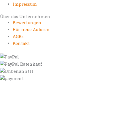
Impressum
Über das Unternehmen
Bewertungen
Für neue Autoren
AGBs
Kontakt
https://autorenrechtsblog.de
https://autorforum.de
https://blogfee.net
https://bloggerrecht.de
https://bloglogbook.org
https://contentbloggers.org
https://domainadvisory.net
https://eyeblog.eu
https://ghostwriterforum.de
https://handelsregistereintrag.eu
https://linguablog.de
https://mqeg.de
https://onlineunternehmensbewertung.com