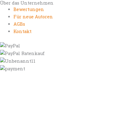
Über das Unternehmen
Bewertungen
Für neue Autoren
AGBs
Kontakt
https://autorenrechtsblog.de
https://autorforum.de
https://blogfee.net
https://bloggerrecht.de
https://bloglogbook.org
https://contentbloggers.org
https://domainadvisory.net
https://eyeblog.eu
https://ghostwriterforum.de
https://handelsregistereintrag.eu
https://linguablog.de
https://mqeg.de
https://onlineunternehmensbewertung.com
https://rechtsanwalt-thossen.de
https://schreibhelferblog.com
https://sichererhafen.org