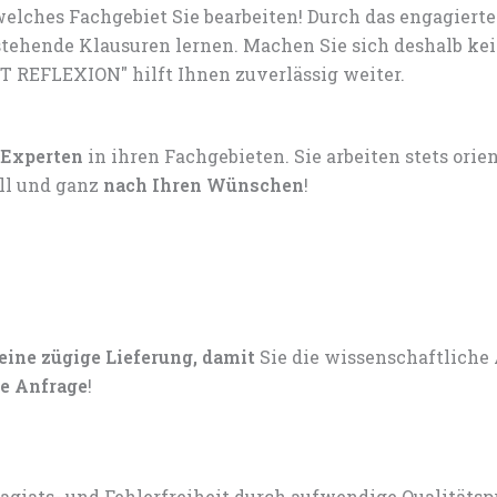
elches Fachgebiet Sie bearbeiten! Durch das engagiert
tehende Klausuren lernen. Machen Sie sich deshalb ke
T REFLEXION" hilft Ihnen zuverlässig weiter.
 Experten
in ihren Fachgebieten. Sie arbeiten stets ori
ell und ganz
nach Ihren Wünschen
!
 eine zügige Lieferung, damit
Sie die wissenschaftliche
e Anfrage
!
lagiats- und Fehlerfreiheit durch aufwendige Qualitätsp