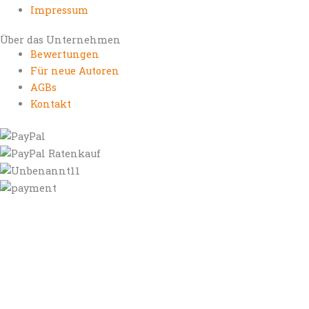
Impressum
Über das Unternehmen
Bewertungen
Für neue Autoren
AGBs
Kontakt
https://autorenrechtsblog.de
https://autorforum.de
https://blogfee.net
https://bloggerrecht.de
https://bloglogbook.org
https://contentbloggers.org
https://domainadvisory.net
https://eyeblog.eu
https://ghostwriterforum.de
https://handelsregistereintrag.eu
https://linguablog.de
https://mqeg.de
https://onlineunternehmensbewertung.com