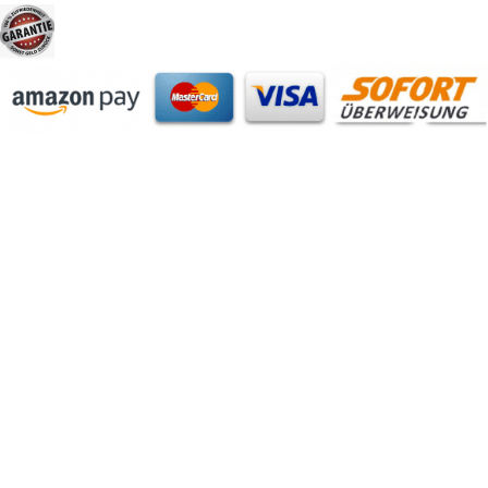
https://autorenrechtsblog.de
https://autorforum.de
https://blogfee.net
https://bloggerrecht.de
https://bloglogbook.org
https://contentbloggers.org
https://domainadvisory.net
https://eyeblog.eu
https://ghostwriterforum.de
https://handelsregistereintrag.eu
https://linguablog.de
https://mqeg.de
https://onlineunternehmensbewertung.com
https://rechtsanwalt-thossen.de
https://schreibhelferblog.com
https://sichererhafen.org
https://smartbloggers.de
https://studentenglueck.net
https://studi-advisor.de
https://bestefrage.eu
https://bewertungsforum-ghostwriting.de
https://frageantwort.org
https://ghostwriterblog.net
https://juristenforum.net
https://lerngruppe.net