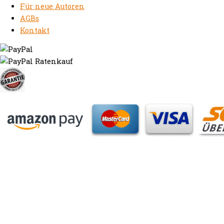
Für neue Autoren
AGBs
Kontakt
https://autorenrechtsblog.de
https://autorforum.de
https://blogfee.net
https://bloggerrecht.de
https://bloglogbook.org
https://contentbloggers.org
https://domainadvisory.net
https://eyeblog.eu
https://ghostwriterforum.de
https://handelsregistereintrag.eu
https://linguablog.de
https://mqeg.de
https://onlineunternehmensbewertung.com
https://rechtsanwalt-thossen.de
https://schreibhelferblog.com
https://sichererhafen.org
https://smartbloggers.de
https://studentenglueck.net
https://studi-advisor.de
https://bestefrage.eu
https://bewertungsforum-ghostwriting.de
https://frageantwort.org