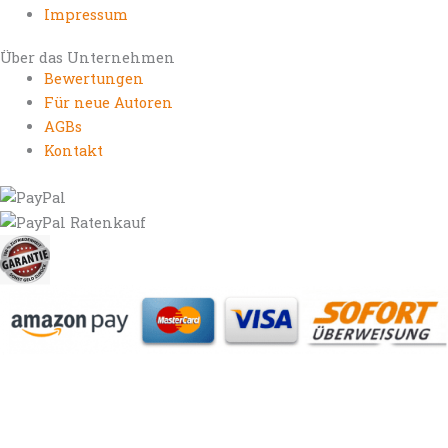
Impressum
Über das Unternehmen
Bewertungen
Für neue Autoren
AGBs
Kontakt
https://autorenrechtsblog.de
https://autorforum.de
https://blogfee.net
https://bloggerrecht.de
https://bloglogbook.org
https://contentbloggers.org
https://domainadvisory.net
https://eyeblog.eu