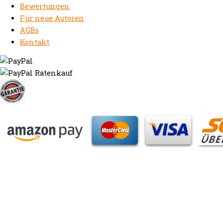
Bewertungen
Für neue Autoren
AGBs
Kontakt
https://autorenrechtsblog.de
https://autorforum.de
https://blogfee.net
https://bloggerrecht.de
https://bloglogbook.org
https://contentbloggers.org
https://domainadvisory.net
https://eyeblog.eu
https://ghostwriterforum.de
https://handelsregistereintrag.eu
https://linguablog.de
https://mqeg.de
https://onlineunternehmensbewertung.com
https://rechtsanwalt-thossen.de
https://schreibhelferblog.com
https://sichererhafen.org
https://smartbloggers.de
https://studentenglueck.net
https://studi-advisor.de
https://bestefrage.eu