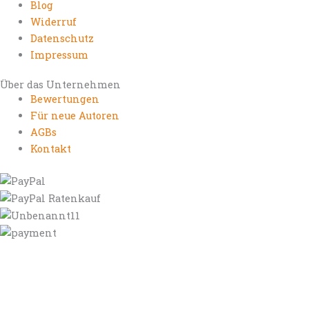
Blog
Widerruf
Datenschutz
Impressum
Über das Unternehmen
Bewertungen
Für neue Autoren
AGBs
Kontakt
https://autorenrechtsblog.de
https://autorforum.de
https://blogfee.net
https://bloggerrecht.de
https://bloglogbook.org
https://contentbloggers.org
https://domainadvisory.net
https://eyeblog.eu