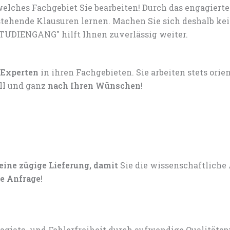
elches Fachgebiet Sie bearbeiten! Durch das engagiert
tehende Klausuren lernen. Machen Sie sich deshalb ke
TUDIENGANG" hilft Ihnen zuverlässig weiter.
 Experten
in ihren Fachgebieten. Sie arbeiten stets ori
ell und ganz
nach Ihren Wünschen
!
 eine zügige Lieferung, damit
Sie die wissenschaftliche
e Anfrage
!
lagiats- und Fehlerfreiheit durch aufwendige Qualitätsp