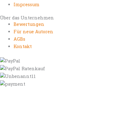
Impressum
Über das Unternehmen
Bewertungen
Für neue Autoren
AGBs
Kontakt
https://autorenrechtsblog.de
https://autorforum.de
https://blogfee.net
https://bloggerrecht.de
https://bloglogbook.org
https://contentbloggers.org
https://domainadvisory.net
https://eyeblog.eu
https://ghostwriterforum.de
https://handelsregistereintrag.eu
https://linguablog.de
https://mqeg.de
https://onlineunternehmensbewertung.com