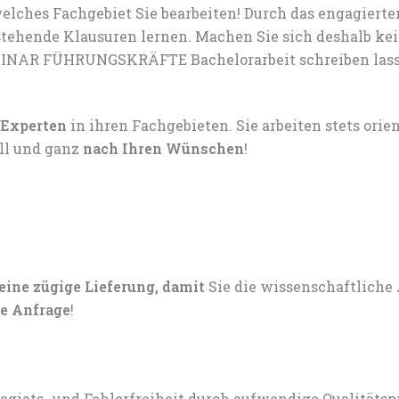
lches Fachgebiet Sie bearbeiten! Durch das engagiert
tehende Klausuren lernen. Machen Sie sich deshalb ke
MINAR FÜHRUNGSKRÄFTE Bachelorarbeit schreiben lassen
 Experten
in ihren Fachgebieten. Sie arbeiten stets ori
ell und ganz
nach Ihren Wünschen
!
 eine zügige Lieferung, damit
Sie die wissenschaftliche
e Anfrage
!
lagiats- und Fehlerfreiheit durch aufwendige Qualitätsp