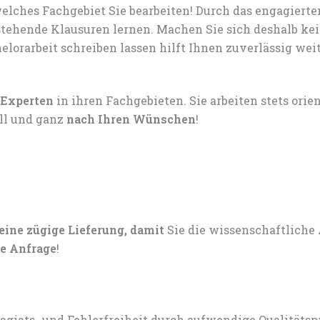
lches Fachgebiet Sie bearbeiten! Durch das engagiert
tehende Klausuren lernen. Machen Sie sich deshalb ke
lorarbeit schreiben lassen hilft Ihnen zuverlässig weit
 Experten
in ihren Fachgebieten. Sie arbeiten stets ori
ell und ganz
nach Ihren Wünschen
!
 eine zügige Lieferung, damit
Sie die wissenschaftliche
e Anfrage
!
lagiats- und Fehlerfreiheit durch aufwendige Qualitätsp