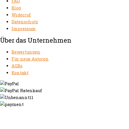
FAQ
Blog
Widerruf
Datenschutz
Impressum
Über das Unternehmen
Bewertungen
Für neue Autoren
AGBs
Kontakt
https://autorenrechtsblog.de
https://autorforum.de
https://blogfee.net
https://bloggerrecht.de
https://bloglogbook.org
https://contentbloggers.org
https://domainadvisory.net
https://eyeblog.eu
https://ghostwriterforum.de