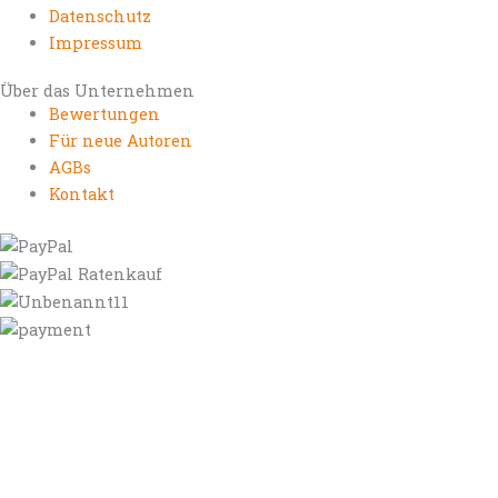
Datenschutz
Impressum
Über das Unternehmen
Bewertungen
Für neue Autoren
AGBs
Kontakt
https://autorenrechtsblog.de
https://autorforum.de
https://blogfee.net
https://bloggerrecht.de
https://bloglogbook.org
https://contentbloggers.org
https://domainadvisory.net
https://eyeblog.eu
https://ghostwriterforum.de
https://handelsregistereintrag.eu
https://linguablog.de