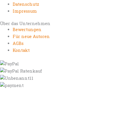
Datenschutz
Impressum
Über das Unternehmen
Bewertungen
Für neue Autoren
AGBs
Kontakt
https://autorenrechtsblog.de
https://autorforum.de
https://blogfee.net
https://bloggerrecht.de
https://bloglogbook.org
https://contentbloggers.org
https://domainadvisory.net
https://eyeblog.eu
https://ghostwriterforum.de
https://handelsregistereintrag.eu
https://linguablog.de