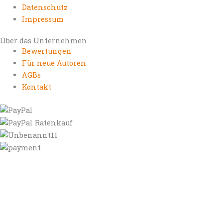
Datenschutz
Impressum
Über das Unternehmen
Bewertungen
Für neue Autoren
AGBs
Kontakt
https://autorenrechtsblog.de
https://autorforum.de
https://blogfee.net
https://bloggerrecht.de
https://bloglogbook.org
https://contentbloggers.org
https://domainadvisory.net
https://eyeblog.eu
https://ghostwriterforum.de
https://handelsregistereintrag.eu
https://linguablog.de