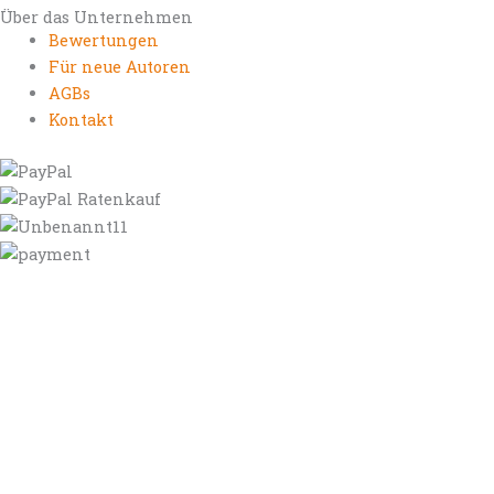
Über das Unternehmen
Bewertungen
Für neue Autoren
AGBs
Kontakt
https://autorenrechtsblog.de
https://autorforum.de
https://blogfee.net
https://bloggerrecht.de
https://bloglogbook.org
https://contentbloggers.org
https://domainadvisory.net
https://eyeblog.eu
https://ghostwriterforum.de
https://handelsregistereintrag.eu
https://linguablog.de
https://mqeg.de
https://onlineunternehmensbewertung.com
https://rechtsanwalt-thossen.de
https://schreibhelferblog.com
https://sichererhafen.org