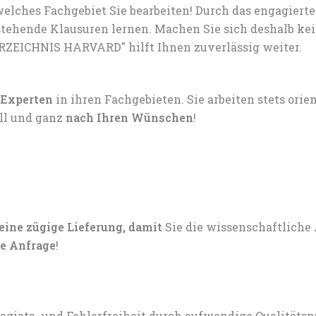
elches Fachgebiet Sie bearbeiten! Durch das engagiert
tehende Klausuren lernen. Machen Sie sich deshalb ke
ERZEICHNIS HARVARD" hilft Ihnen zuverlässig weiter.
 Experten
in ihren Fachgebieten. Sie arbeiten stets ori
ell und ganz
nach Ihren Wünschen
!
 eine zügige Lieferung, damit
Sie die wissenschaftliche
e Anfrage
!
lagiats- und Fehlerfreiheit durch aufwendige Qualitätsp