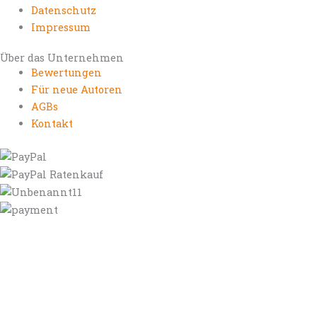
Datenschutz
Impressum
Über das Unternehmen
Bewertungen
Für neue Autoren
AGBs
Kontakt
https://autorenrechtsblog.de
https://autorforum.de
https://blogfee.net
https://bloggerrecht.de
https://bloglogbook.org
https://contentbloggers.org
https://domainadvisory.net
https://eyeblog.eu
https://ghostwriterforum.de
https://handelsregistereintrag.eu
https://linguablog.de