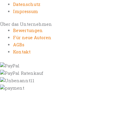
Datenschutz
Impressum
Über das Unternehmen
Bewertungen
Für neue Autoren
AGBs
Kontakt
https://autorenrechtsblog.de
https://autorforum.de
https://blogfee.net
https://bloggerrecht.de
https://bloglogbook.org
https://contentbloggers.org
https://domainadvisory.net
https://eyeblog.eu
https://ghostwriterforum.de
https://handelsregistereintrag.eu
https://linguablog.de