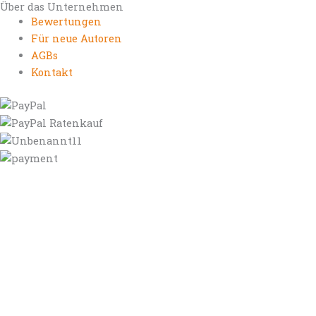
Über das Unternehmen
Bewertungen
Für neue Autoren
AGBs
Kontakt
https://autorenrechtsblog.de
https://autorforum.de
https://blogfee.net
https://bloggerrecht.de
https://bloglogbook.org
https://contentbloggers.org
https://domainadvisory.net
https://eyeblog.eu
https://ghostwriterforum.de
https://handelsregistereintrag.eu
https://linguablog.de
https://mqeg.de
https://onlineunternehmensbewertung.com
https://rechtsanwalt-thossen.de
https://schreibhelferblog.com
https://sichererhafen.org