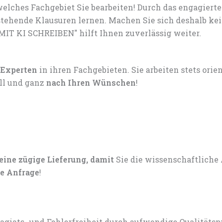
elches Fachgebiet Sie bearbeiten! Durch das engagiert
tehende Klausuren lernen. Machen Sie sich deshalb ke
MIT KI SCHREIBEN" hilft Ihnen zuverlässig weiter.
 Experten
in ihren Fachgebieten. Sie arbeiten stets ori
ell und ganz
nach Ihren Wünschen
!
 eine zügige Lieferung, damit
Sie die wissenschaftliche
e Anfrage
!
lagiats- und Fehlerfreiheit durch aufwendige Qualitätsp