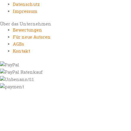
Datenschutz
Impressum
Über das Unternehmen
Bewertungen
Für neue Autoren
AGBs
Kontakt
https://autorenrechtsblog.de
https://autorforum.de
https://blogfee.net
https://bloggerrecht.de
https://bloglogbook.org
https://contentbloggers.org
https://domainadvisory.net
https://eyeblog.eu
https://ghostwriterforum.de
https://handelsregistereintrag.eu
https://linguablog.de