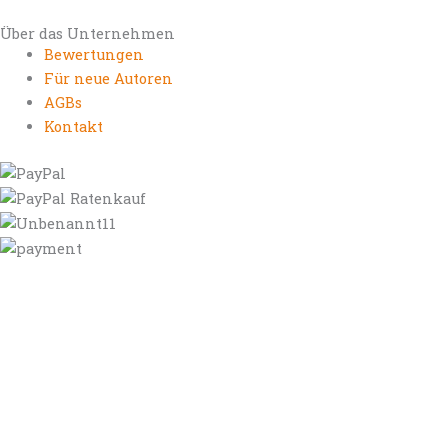
Über das Unternehmen
Bewertungen
Für neue Autoren
AGBs
Kontakt
https://autorenrechtsblog.de
https://autorforum.de
https://blogfee.net
https://bloggerrecht.de
https://bloglogbook.org
https://contentbloggers.org
https://domainadvisory.net
https://eyeblog.eu
https://ghostwriterforum.de
https://handelsregistereintrag.eu
https://linguablog.de
https://mqeg.de
https://onlineunternehmensbewertung.com
https://rechtsanwalt-thossen.de