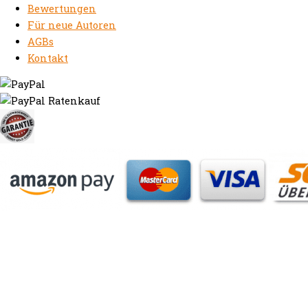
Bewertungen
Für neue Autoren
AGBs
Kontakt
https://autorenrechtsblog.de
https://autorforum.de
https://blogfee.net
https://bloggerrecht.de
https://bloglogbook.org
https://contentbloggers.org
https://domainadvisory.net
https://eyeblog.eu
https://ghostwriterforum.de
https://handelsregistereintrag.eu
https://linguablog.de
https://mqeg.de
https://onlineunternehmensbewertung.com
https://rechtsanwalt-thossen.de
https://schreibhelferblog.com
https://sichererhafen.org
https://smartbloggers.de
https://studentenglueck.net
https://studi-advisor.de
https://bestefrage.eu