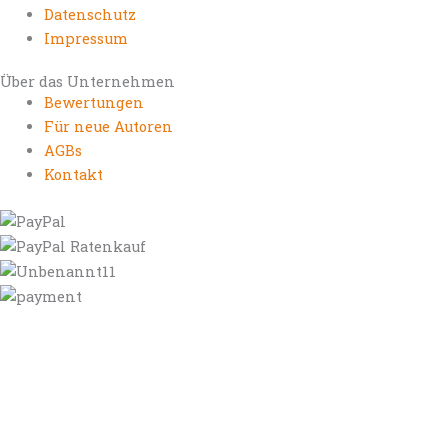
Datenschutz
Impressum
Über das Unternehmen
Bewertungen
Für neue Autoren
AGBs
Kontakt
https://autorenrechtsblog.de
https://autorforum.de
https://blogfee.net
https://bloggerrecht.de
https://bloglogbook.org
https://contentbloggers.org
https://domainadvisory.net
https://eyeblog.eu
https://ghostwriterforum.de
https://handelsregistereintrag.eu
https://linguablog.de