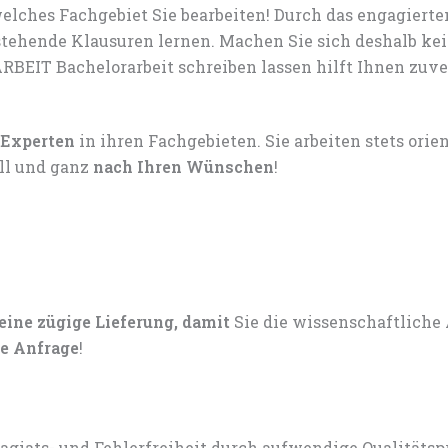
lches Fachgebiet Sie bearbeiten! Durch das engagiert
tehende Klausuren lernen. Machen Sie sich deshalb ke
RBEIT Bachelorarbeit schreiben lassen hilft Ihnen zuver
 Experten
in ihren Fachgebieten. Sie arbeiten stets ori
ell und ganz
nach Ihren Wünschen
!
 eine zügige Lieferung, damit
Sie die wissenschaftliche
e Anfrage
!
lagiats- und Fehlerfreiheit durch aufwendige Qualitätsp