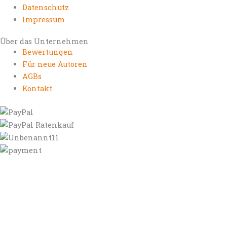
Datenschutz
Impressum
Über das Unternehmen
Bewertungen
Für neue Autoren
AGBs
Kontakt
https://autorenrechtsblog.de
https://autorforum.de
https://blogfee.net
https://bloggerrecht.de
https://bloglogbook.org
https://contentbloggers.org
https://domainadvisory.net
https://eyeblog.eu
https://ghostwriterforum.de
https://handelsregistereintrag.eu
https://linguablog.de