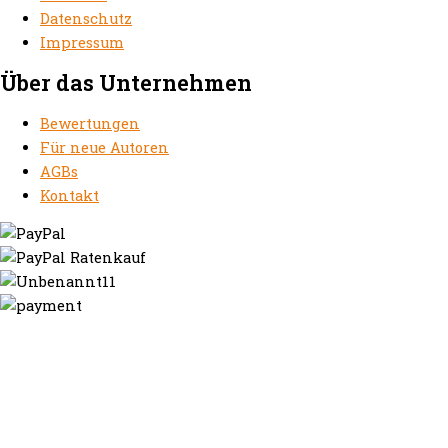
Datenschutz
Impressum
Über das Unternehmen
Bewertungen
Für neue Autoren
AGBs
Kontakt
https://autorenrechtsblog.de
https://autorforum.de
https://blogfee.net
https://bloggerrecht.de
https://bloglogbook.org
https://contentbloggers.org
https://domainadvisory.net
https://eyeblog.eu
https://ghostwriterforum.de
https://handelsregistereintrag.eu
https://linguablog.de
https://mqeg.de
https://onlineunternehmensbewertung.com
https://rechtsanwalt-thossen.de
https://schreibhelferblog.com
https://sichererhafen.org
https://smartbloggers.de
https://studentenglueck.net
https://studi-advisor.de
https://bestefrage.eu