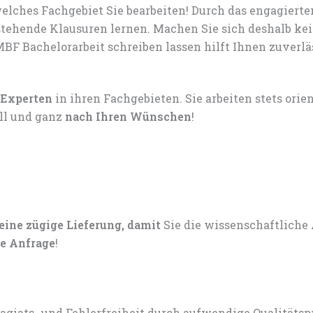
lches Fachgebiet Sie bearbeiten! Durch das engagiert
tehende Klausuren lernen. Machen Sie sich deshalb ke
F Bachelorarbeit schreiben lassen hilft Ihnen zuverläs
 Experten
in ihren Fachgebieten. Sie arbeiten stets ori
ell und ganz
nach Ihren Wünschen
!
 eine zügige Lieferung, damit
Sie die wissenschaftliche
e Anfrage
!
lagiats- und Fehlerfreiheit durch aufwendige Qualitätsp