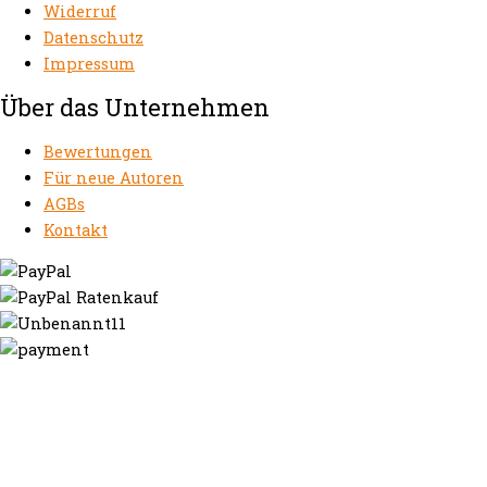
Widerruf
Datenschutz
Impressum
Über das Unternehmen
Bewertungen
Für neue Autoren
AGBs
Kontakt
https://autorenrechtsblog.de
https://autorforum.de
https://blogfee.net
https://bloggerrecht.de
https://bloglogbook.org
https://contentbloggers.org
https://domainadvisory.net
https://eyeblog.eu
https://ghostwriterforum.de
https://handelsregistereintrag.eu
https://linguablog.de
https://mqeg.de
https://onlineunternehmensbewertung.com
https://rechtsanwalt-thossen.de
https://schreibhelferblog.com
https://sichererhafen.org
https://smartbloggers.de