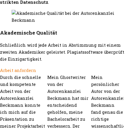
strikten Datenschutz
.
Akademische Qualität
Schließlich wird jede Arbeit in Abstimmung mit einem
zweiten Akademiker geleistet. Plagiatssoftware überprüft
die Einzigartigkeit.
Arbeit anfordern
Durch die schnelle
Mein Ghostwriter
Mein
und kompetente
von der
persönlicher
Arbeit von der
Autorenkanzlei
Autor von der
Autorenkanzlei
Beckmann hat mir
Autorenkanzlei
Beckmann konnte
entscheidend
Beckmann
ich mich auf die
geholfen, meine
fand genau die
Präsentation zu
Bachelorarbeit zu
richtige
meiner Projektarbeit
verbessern. Der
wissenschaftlich