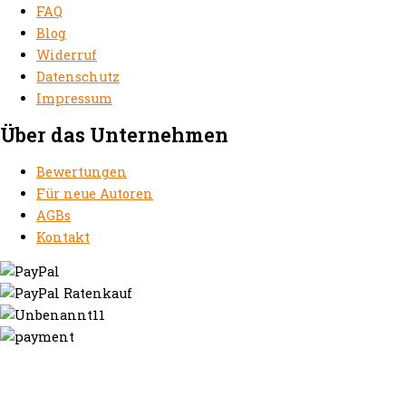
FAQ
Blog
Widerruf
Datenschutz
Impressum
Über das Unternehmen
Bewertungen
Für neue Autoren
AGBs
Kontakt
https://autorenrechtsblog.de
https://autorforum.de
https://blogfee.net
https://bloggerrecht.de
https://bloglogbook.org
https://contentbloggers.org
https://domainadvisory.net
https://eyeblog.eu
https://ghostwriterforum.de