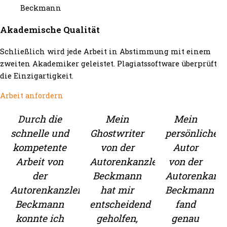
Akademische Qualität
Schließlich wird jede Arbeit in Abstimmung mit einem
zweiten Akademiker geleistet. Plagiatssoftware überprüft
die Einzigartigkeit.
Arbeit anfordern
Durch die
Mein
Mein
schnelle und
Ghostwriter
persönlicher
kompetente
von der
Autor
Arbeit von
Autorenkanzlei
von der
der
Beckmann
Autorenkanzl
Autorenkanzlei
hat mir
Beckmann
Beckmann
entscheidend
fand
konnte ich
geholfen,
genau