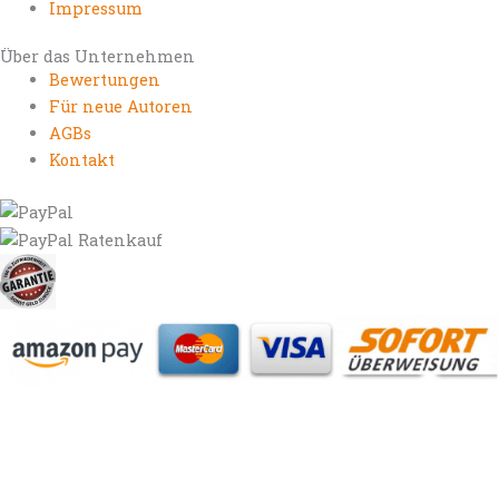
Impressum
Über das Unternehmen
Bewertungen
Für neue Autoren
AGBs
Kontakt
https://autorenrechtsblog.de
https://autorforum.de
https://blogfee.net
https://bloggerrecht.de
https://bloglogbook.org
https://contentbloggers.org
https://domainadvisory.net
https://eyeblog.eu