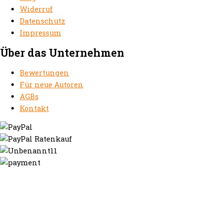
Widerruf
Datenschutz
Impressum
Über das Unternehmen
Bewertungen
Für neue Autoren
AGBs
Kontakt
https://autorenrechtsblog.de
https://autorforum.de
https://blogfee.net
https://bloggerrecht.de
https://bloglogbook.org
https://contentbloggers.org
https://domainadvisory.net
https://eyeblog.eu
https://ghostwriterforum.de
https://handelsregistereintrag.eu
https://linguablog.de
https://mqeg.de
https://onlineunternehmensbewertung.com
https://rechtsanwalt-thossen.de