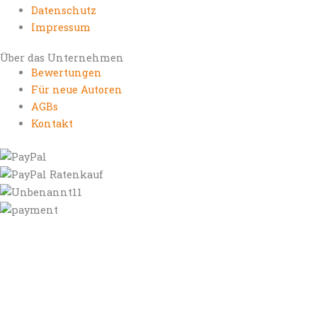
Datenschutz
Impressum
Über das Unternehmen
Bewertungen
Für neue Autoren
AGBs
Kontakt
https://autorenrechtsblog.de
https://autorforum.de
https://blogfee.net
https://bloggerrecht.de
https://bloglogbook.org
https://contentbloggers.org
https://domainadvisory.net
https://eyeblog.eu
https://ghostwriterforum.de
https://handelsregistereintrag.eu
https://linguablog.de