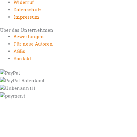
Widerruf
Datenschutz
Impressum
Über das Unternehmen
Bewertungen
Für neue Autoren
AGBs
Kontakt
https://autorenrechtsblog.de
https://autorforum.de
https://blogfee.net
https://bloggerrecht.de
https://bloglogbook.org
https://contentbloggers.org
https://domainadvisory.net
https://eyeblog.eu
https://ghostwriterforum.de