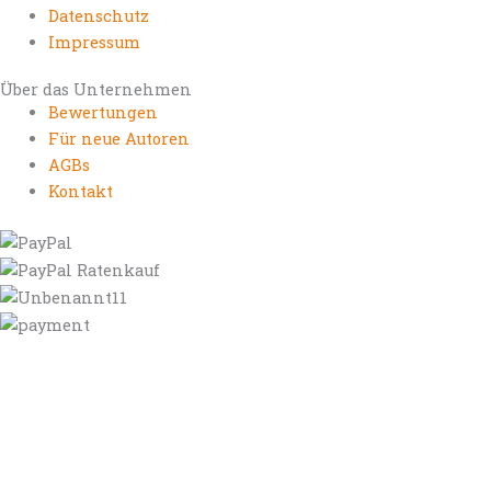
Datenschutz
Impressum
Über das Unternehmen
Bewertungen
Für neue Autoren
AGBs
Kontakt
https://autorenrechtsblog.de
https://autorforum.de
https://blogfee.net
https://bloggerrecht.de
https://bloglogbook.org
https://contentbloggers.org
https://domainadvisory.net
https://eyeblog.eu
https://ghostwriterforum.de
https://handelsregistereintrag.eu
https://linguablog.de