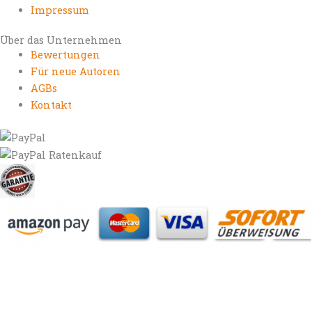
Impressum
Über das Unternehmen
Bewertungen
Für neue Autoren
AGBs
Kontakt
https://autorenrechtsblog.de
https://autorforum.de
https://blogfee.net
https://bloggerrecht.de
https://bloglogbook.org
https://contentbloggers.org
https://domainadvisory.net
https://eyeblog.eu