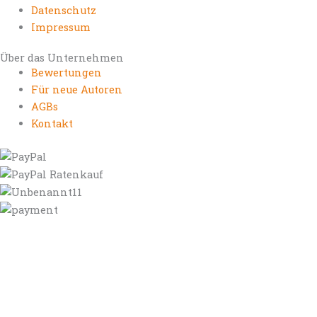
Datenschutz
Impressum
Über das Unternehmen
Bewertungen
Für neue Autoren
AGBs
Kontakt
https://autorenrechtsblog.de
https://autorforum.de
https://blogfee.net
https://bloggerrecht.de
https://bloglogbook.org
https://contentbloggers.org
https://domainadvisory.net
https://eyeblog.eu
https://ghostwriterforum.de
https://handelsregistereintrag.eu
https://linguablog.de