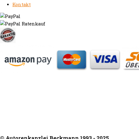
Kontakt
https://autorenrechtsblog.de
https://autorforum.de
https://blogfee.net
https://bloggerrecht.de
https://bloglogbook.org
https://contentbloggers.org
https://domainadvisory.net
https://eyeblog.eu
https://ghostwriterforum.de
https://handelsregistereintrag.eu
https://linguablog.de
https://mqeg.de
https://onlineunternehmensbewertung.com
https://rechtsanwalt-thossen.de
https://schreibhelferblog.com
https://sichererhafen.org
https://smartbloggers.de
https://studentenglueck.net
https://studi-advisor.de
https://bestefrage.eu
https://bewertungsforum-ghostwriting.de
https://frageantwort.org
https://ghostwriterblog.net
https://juristenforum.net
https://lerngruppe.net
© Autorenkanzlei Beckmann 1993 - 2025