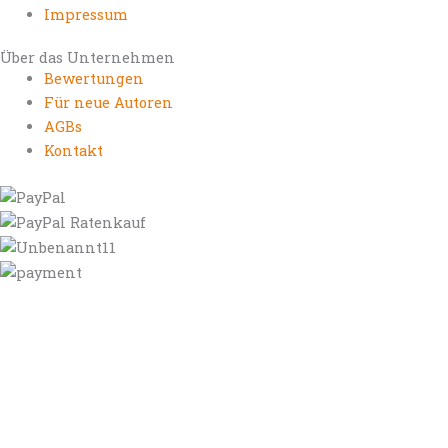
Impressum
Über das Unternehmen
Bewertungen
Für neue Autoren
AGBs
Kontakt
https://autorenrechtsblog.de
https://autorforum.de
https://blogfee.net
https://bloggerrecht.de
https://bloglogbook.org
https://contentbloggers.org
https://domainadvisory.net
https://eyeblog.eu
https://ghostwriterforum.de
https://handelsregistereintrag.eu
https://linguablog.de
https://mqeg.de
https://onlineunternehmensbewertung.com