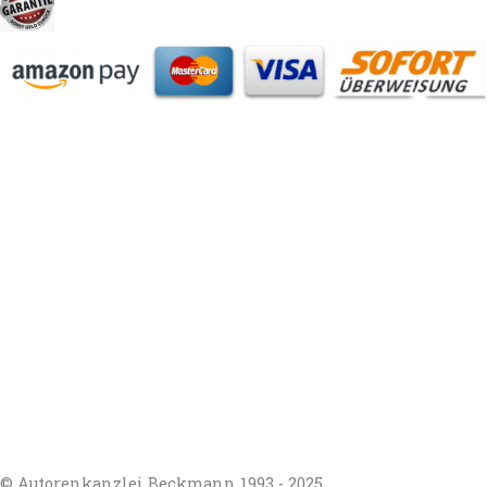
https://autorenrechtsblog.de
https://autorforum.de
https://blogfee.net
https://bloggerrecht.de
https://bloglogbook.org
https://contentbloggers.org
https://domainadvisory.net
https://eyeblog.eu
https://ghostwriterforum.de
https://handelsregistereintrag.eu
https://linguablog.de
https://mqeg.de
https://onlineunternehmensbewertung.com
https://rechtsanwalt-thossen.de
https://schreibhelferblog.com
https://sichererhafen.org
https://smartbloggers.de
https://studentenglueck.net
https://studi-advisor.de
https://bestefrage.eu
https://bewertungsforum-ghostwriting.de
https://frageantwort.org
https://ghostwriterblog.net
https://juristenforum.net
https://lerngruppe.net
© Autorenkanzlei Beckmann 1993 - 2025