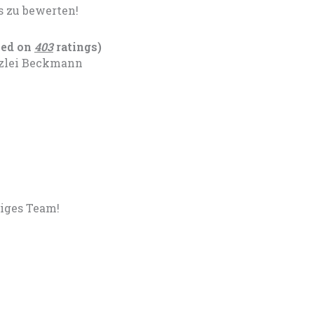
s zu bewerten!
sed on
403
ratings)
nzlei Beckmann
siges Team!