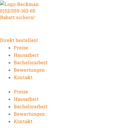
Zum
Navigation
Seite
Seite
Seite
Seite
0152/059-163-65
Inhalt
für
Rabatt sichern!
springen
Site
Reviews
Direkt bestellen!
Preise
Hausarbeit
Bachelorarbeit
Bewertungen
Kontakt
Preise
Hausarbeit
Bachelorarbeit
Bewertungen
Kontakt