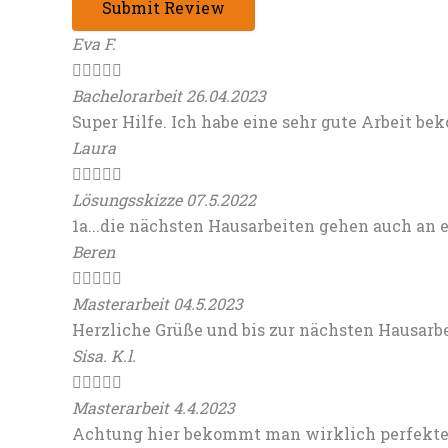
Submit Review
Eva F.





Bachelorarbeit 26.04.2023
Super Hilfe. Ich habe eine sehr gute Arbeit b
Laura





Lösungsskizze 07.5.2022
1a...die nächsten Hausarbeiten gehen auch an 
Beren





Masterarbeit 04.5.2023
Herzliche Grüße und bis zur nächsten Hausarb
Sisa. K.l.





Masterarbeit 4.4.2023
Achtung hier bekommt man wirklich perfekte 