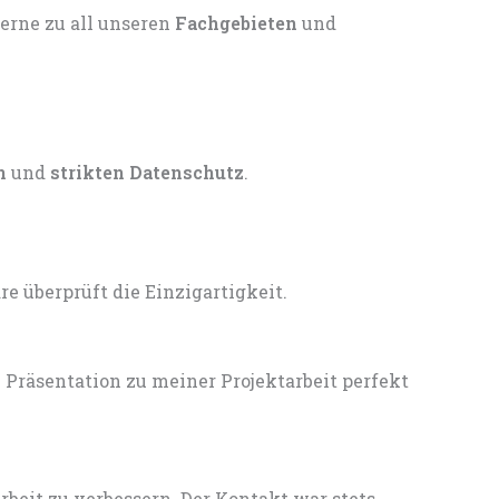
gerne zu all unseren
Fachgebieten
und
n
und
strikten Datenschutz
.
 überprüft die Einzigartigkeit.
Präsentation zu meiner Projektarbeit perfekt
eit zu verbessern. Der Kontakt war stets