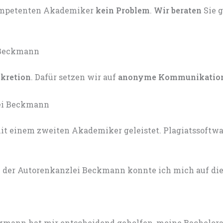
kompetenten Akademiker
kein Problem
.
Wir beraten
Sie 
skretion
. Dafür setzen wir auf
anonyme Kommunikatio
t einem zweiten Akademiker geleistet. Plagiatssoftware
 der Autorenkanzlei Beckmann konnte ich mich auf die 
mann hat mir entscheidend geholfen, meine Bachelorarb