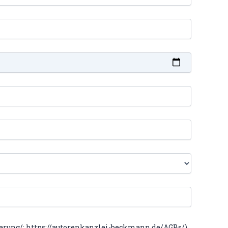
arung/; https://autorenkanzlei-beckmann.de/AGBs/)